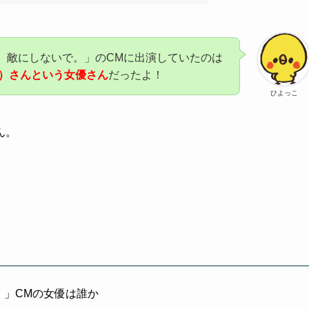
を、敵にしないで。」
のCMに出演していたのは
）さんという女優さん
だったよ！
ひよっこ
ん。
。」
CMの女優は誰か