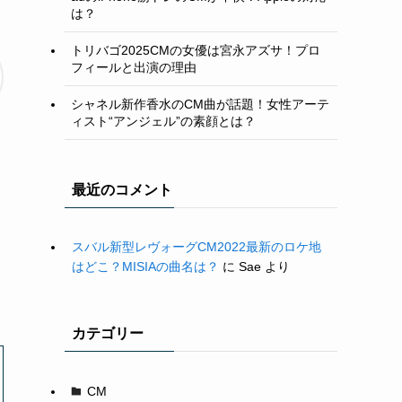
は？
トリバゴ2025CMの女優は宮永アズサ！プロ
フィールと出演の理由
シャネル新作香水のCM曲が話題！女性アーテ
ィスト“アンジェル”の素顔とは？
最近のコメント
スバル新型レヴォーグCM2022最新のロケ地
はどこ？MISIAの曲名は？
に
Sae
より
カテゴリー
CM