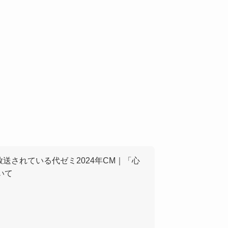
ら放送されている
代ゼミ2024年CM｜「心
いて