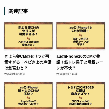
関連記事
きよら卵CMのセリフが可
auのiPhone16のCMが物
愛すぎる！ベビきよの声優
議！筋トレ男子と母親シー
は堂宮おと？
ンが不快？
2025年5月24日
2025年5月11日