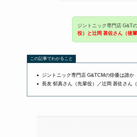
ジントニック専門店 G&T
役）と辻岡 甚佐さん（後
この記事でわかること
ジントニック専門店 G&T
CMの俳優は誰か
長友 郁真さん（先輩役）／辻岡 甚佐さん