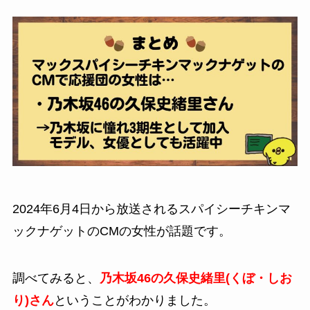
2024年6月4日から放送される
スパイシーチキンマ
ックナゲット
のCMの女性が話題です。
調べてみると、
乃木坂46の久保史緒里(くぼ・しお
り)さん
ということがわかりました。