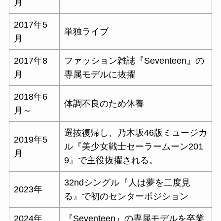
月
2017年5
単独ライブ
月
2017年8
ファッション雑誌『Seventeen』の
月
専属モデルに抜擢
2018年6
体調不良のため休養
月～
選抜復帰し、乃木坂46版ミュージカ
2019年5
ル『美少女戦士セーラームーン201
月
9』で主役抜擢される。
32ndシングル『人は夢を二度見
2023年
る』で
初のセンターポジション
2024年
『Seventeen』の専属モデルを卒業