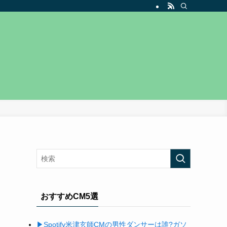
おすすめCM5選
▶Spotify米津玄師
CM
の男性ダンサーは誰
?
ガソ