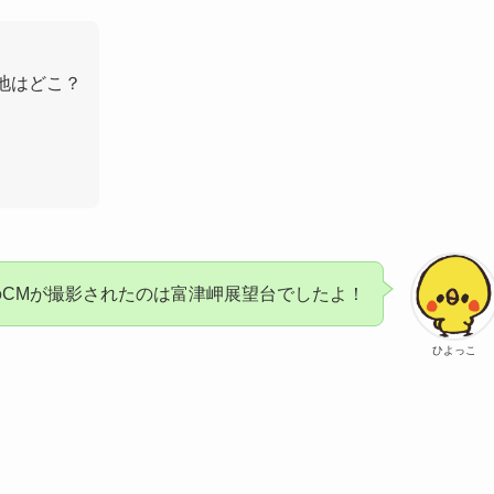
ケ地はどこ？
ュ)のCMが撮影されたのは富津岬展望台でしたよ！
ひよっこ