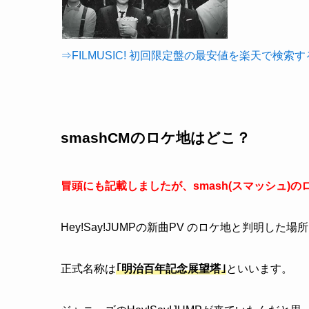
⇒FILMUSIC! 初回限定盤の最安値を楽天で検索
smashCMのロケ地はどこ？
冒頭にも記載しましたが、smash(スマッシュ)
Hey!Say!JUMPの新曲PV のロケ地と判明し
正式名称は
｢明治百年記念展望塔｣
といいます。