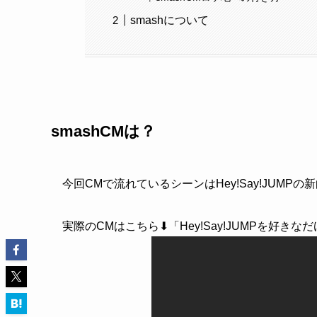
smashについて
smashCMは？
今回CMで流れているシーンはHey!Say!JUM
実際のCMはこちら⬇「Hey!Say!JUMPを好きなだけ