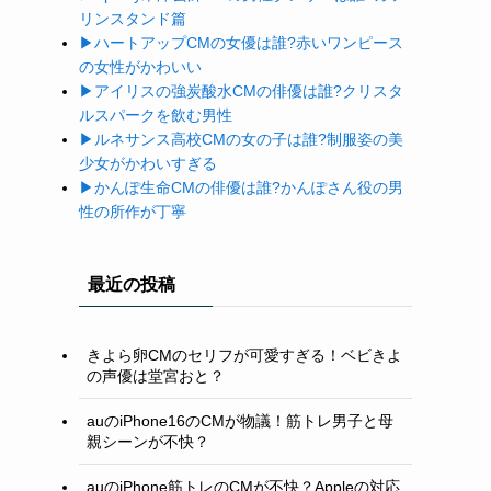
リンスタンド篇
▶ハートアップ
CM
の女優は誰
?
赤いワンピース
の女性がかわいい
▶アイリスの強炭酸水
CM
の俳優は誰
?
クリスタ
ルスパークを飲む男性
▶ルネサンス高校
CM
の女の子は誰
?
制服姿の美
少女がかわいすぎる
▶かんぽ生命
CM
の俳優は誰
?
かんぽさん役の男
性の所作が丁寧
最近の投稿
きよら卵CMのセリフが可愛すぎる！ベビきよ
の声優は堂宮おと？
auのiPhone16のCMが物議！筋トレ男子と母
親シーンが不快？
auのiPhone筋トレのCMが不快？Appleの対応