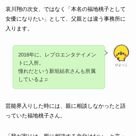
哀川翔の次女、ではなく「本名の
福地桃子として
女優になりたい」として、父親とは違う事務所に
入ります。
2016年に、レプロエンタテイメン
トに入所。
ひよっこ
憧れだという新垣結衣さんも所属
しているよ♫
芸能界入りした時には、親に相談しなかったと語
っていた
福地桃子さん。