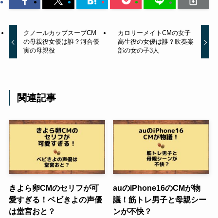
クノールカップスープCM
カロリーメイトCMの女子
の母親役女優は誰？河合優
高生役の女優は誰？吹奏楽
実の母親役
部の女の子3人
関連記事
きよら卵CMのセリフが可
auのiPhone16のCMが物
愛すぎる！ベビきよの声優
議！筋トレ男子と母親シー
は堂宮おと？
ンが不快？