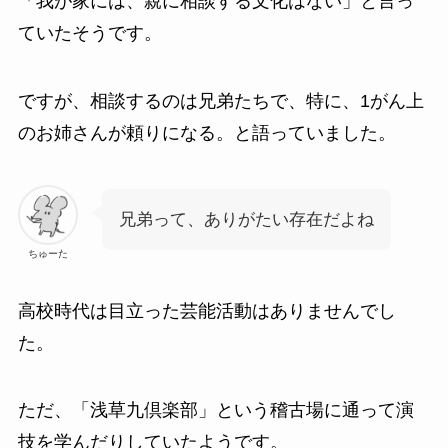
「我が家には、親に相談する文化はない」と言っ
ていたそうです。
ですが、相談するのは兄弟たちで、特に、1がん上
のお姉さんが頼りになる。と語っていました。
兄弟って、ありがたい存在だよね
ちゅーた
高校時代は目立った芸能活動はありませんでし
た。
ただ、「浅草九倶楽部」という稽古場に通って演
技を学んだりしていたようです。