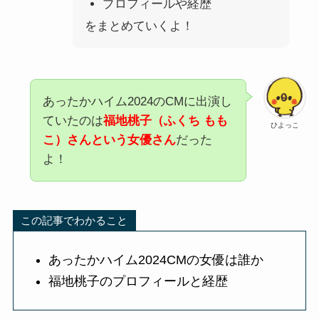
プロフィールや経歴
をまとめていくよ！
あったかハイム2024
のCMに出演し
ていたのは
福地桃子（ふくち もも
ひよっこ
こ）さんという女優さん
だった
よ！
この記事でわかること
あったかハイム2024
CMの女優は誰か
福地桃子
のプロフィールと経歴