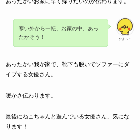
あったかいお家に早く帰りたいのが伝わります。
寒い外から一転、お家の中、あっ
たかそう！
ひよっこ
あったかい我が家で、靴下も脱いでソファーにダ
イブする女優さん。
暖かさ伝わります。
最後にねこちゃんと遊んでいる女優さん、気にな
ります！