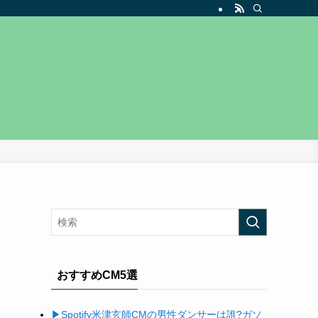
おすすめCM5選
▶Spotify米津玄師
CM
の男性ダンサーは誰
?
ガソ