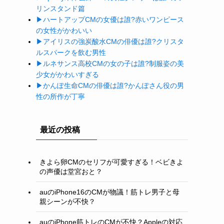
リンスタンド篇
▶ハートアップ
CM
の女優は誰
?
赤いワンピース
の女性がかわいい
▶アイリスの強炭酸水
CM
の俳優は誰
?
クリスタ
ルスパークを飲む男性
▶ルネサンス高校
CM
の女の子は誰
?
制服姿の美
少女がかわいすぎる
▶かんぽ生命
CM
の俳優は誰
?
かんぽさん役の男
性の所作が丁寧
最近の投稿
きよら卵CMのセリフが可愛すぎる！ベビきよ
の声優は堂宮おと？
auのiPhone16のCMが物議！筋トレ男子と母
親シーンが不快？
auのiPhone筋トレのCMが不快？Appleの対応