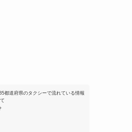
35都道府県の
タクシーで流れている情報
て
？