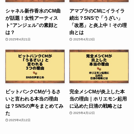
シャネル新作香水のCM曲
アマプラのCMにイライラ
が話題！女性アーティス
続出？SNSで「うざい」
ト“アンジェル”の素顔と
「改悪」と炎上中！その理
は？
由とは
2025年4月21日
2025年4月13日
ビットバンクCMがうるさ
完全メシCMが炎上した本
いと言われる本当の理由
当の理由｜ホリエモン起用
は？SNSの声をまとめてみ
に込めた日清の戦略とは
た
2025年4月12日
2025年4月12日