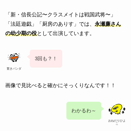
「新・信長公記〜クラスメイトは戦国武将〜」
「法廷遊戯」「厨房のありす」では、
永瀬廉さん
の幼少期の役
として出演しています。
3回も？！
驚きパンダ
画像で見比べると確かにそっくりなんです！！
わかるわ～
おねだりひよ
こ