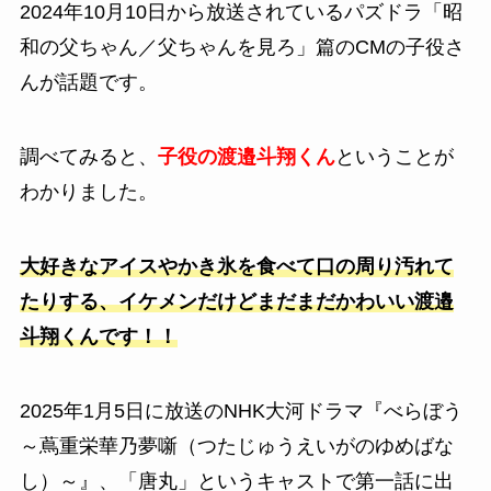
2024年10月10日から放送されている
パズドラ「昭
和の父ちゃん／父ちゃんを見ろ」篇
のCMの子役さ
んが話題です。
調べてみると、
子役の渡邉斗翔くん
ということが
わかりました。
大好きなアイスやかき氷を食べて口の周り汚れて
たりする、イケメンだけどまだまだかわいい渡邉
斗翔くんです！！
2025年1月5日に放送のNHK大河ドラマ『べらぼう
～蔦重栄華乃夢噺（つたじゅうえいがのゆめばな
し）～』、
「唐丸」というキャストで第一話に出