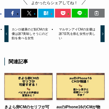
よかったらシェアしてね！
カンロ健康のど飴CMの女
マルサンアイCMの女優は
優は誰?美味しそうにのど
誰?豆乳を飲む女性が美し
飴を食べる女性
い
関連記事
きよら卵CMのセリフが可
auのiPhone16のCMが物