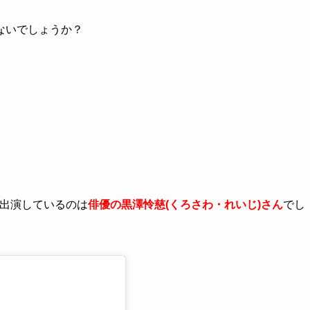
ないでしょうか？
に出演しているのは
俳優の
黒澤怜慈(くろさわ・れいじ)さん
でし