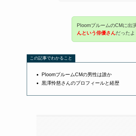
Ploomプルーム
のCMに出
んという俳優さん
だったよ
この記事でわかること
Ploomプルーム
CMの男性は誰か
黒澤怜慈さん
のプロフィールと経歴