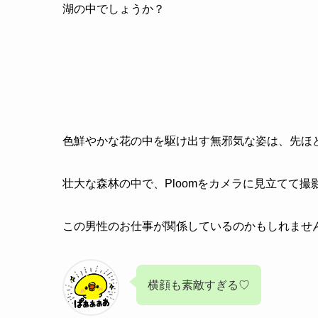
湖の中でしょうか？
色鮮やかな花の中を駆け出す無邪気な姿は、先ほ
壮大な森林の中で、
Ploomをカメラに見立てて
この男性のお仕事が関係しているのかもしれませ
横顔も素敵すぎる♡