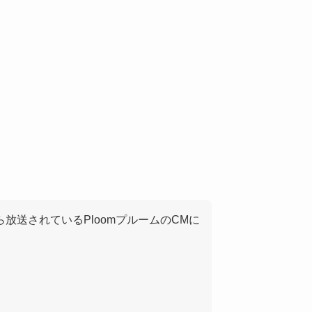
から放送されている
Ploomプルーム
のCMに