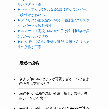
リンスタンド篇
▶ハートアップ
CM
の女優は誰
?
赤いワンピース
の女性がかわいい
▶アイリスの強炭酸水
CM
の俳優は誰
?
クリスタ
ルスパークを飲む男性
▶ルネサンス高校
CM
の女の子は誰
?
制服姿の美
少女がかわいすぎる
▶かんぽ生命
CM
の俳優は誰
?
かんぽさん役の男
性の所作が丁寧
最近の投稿
きよら卵CMのセリフが可愛すぎる！ベビきよ
の声優は堂宮おと？
auのiPhone16のCMが物議！筋トレ男子と母
親シーンが不快？
auのiPhone筋トレのCMが不快？Appleの対応