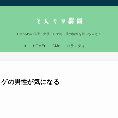
CM＆MVの俳優・女優・ロケ地・曲の情報を拾っちゃえ！
HOME
CM
バラエティ
？ヒゲの男性が気になる