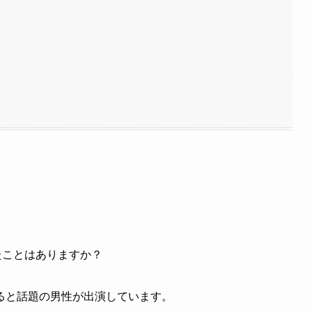
たことはありますか？
ると話題の男性が出演しています。