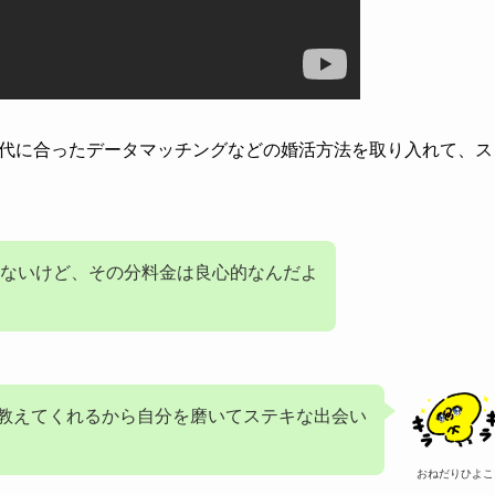
、時代に合ったデータマッチングなどの婚活方法を取り入れて、ス
ないけど、その分料金は良心的なんだよ
教えてくれるから自分を磨いてステキな出会い
おねだりひよこ