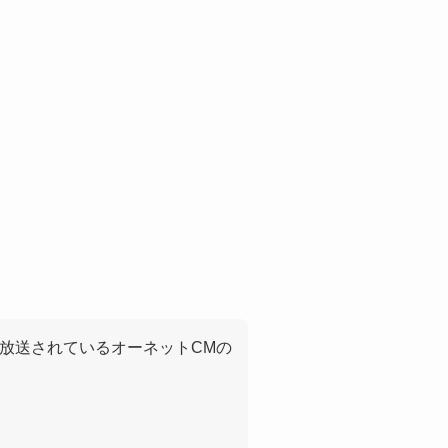
から放送されているオーネットCMの