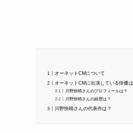
オーネットCMについて
オーネットCMに出演している俳優
川野快晴さんのプロフィールは？
川野快晴さんの経歴は？
川野快晴さんの代表作は？