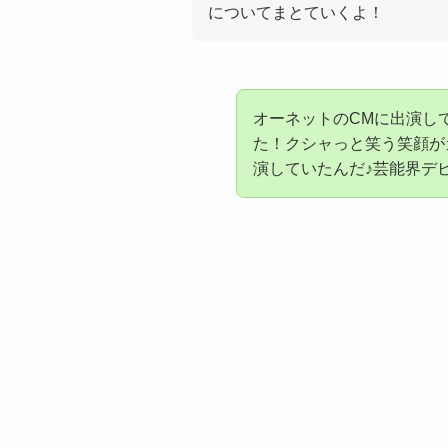
についてまとていくよ！
オーネットのCMに出演し
た！クシャっと笑う笑顔が
演していたんだ♪芸能界デ