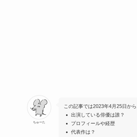
この記事では2023年4月25日
出演している俳優は誰？
ちゅーた
プロフィールや経歴
代表作は？