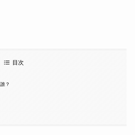
目次
は誰？