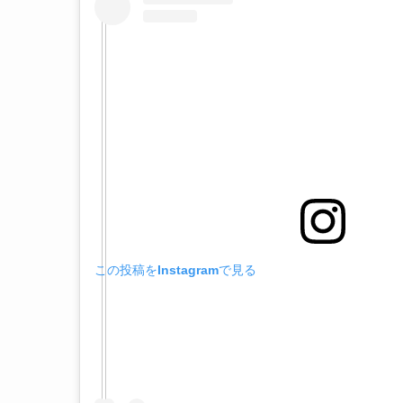
この投稿をInstagramで見る