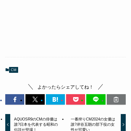
CM
よかったらシェアしてね！
AQUOSR9のCMの俳優は
一番搾りCM2024の女優は
誰?日本を代表する昭和の
誰?岸谷五朗の部下役の女
伝説が登場！
性が可愛い