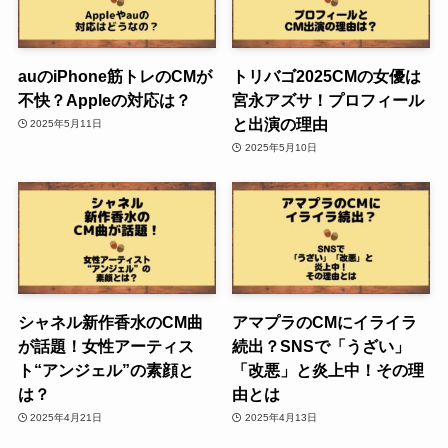
auのiPhone筋トレのCMが
トリバゴ2025CMの女優は
不快？Appleの対応は？
宮永アズサ！プロフィール
と出演の理由
2025年5月11日
2025年5月10日
シャネル新作香水のCM曲
アマプラのCMにイライラ
が話題！女性アーティス
続出？SNSで「うざい」
ト“アンジェル”の素顔と
「改悪」と炎上中！その理
は？
由とは
2025年4月21日
2025年4月13日