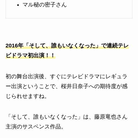
マル秘の密子さん
2016年「そして、誰もいなくなった」で連続テレ
ビドラマ初出演！！
初の舞台出演後、すぐにテレビドラマにレギュラ
ー出演ということで、桜井日奈子への期待度が感
じられせますね。
「そして、誰もいなくなった」は、藤原竜也さん
主演の
サスペンス作品。