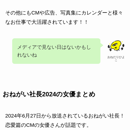
その他にもCMや広告、写真集にカレンダーと様々
なお仕事で大活躍されています！！
メディアで見ない日はないかもし
れないね
おねだりひよ
こ
おねがい社長2024の女優まとめ
2024年6月27日から放送されている
おねがい社長！
恋愛篇
のCMの女優さんが話題です。