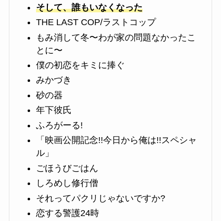
そして、誰もいなくなった
THE LAST COP/ラストコップ
もみ消して冬〜わが家の問題なかったこ
とに〜
僕の初恋をキミに捧ぐ
みかづき
砂の器
年下彼氏
ふろがーる!
「映画公開記念!!今日から俺は!!スペシャ
ル」
ごほうびごはん
しろめし修行僧
それってパクリじゃないですか?
恋する警護24時