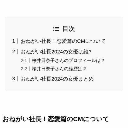
目次
おねがい社長！恋愛篇のCMについて
おねがい社長2024の女優は誰?
桜井日奈子さんのプロフィールは？
桜井日奈子さんの経歴は？
おねがい社長2024の女優まとめ
おねがい社長！恋愛篇のCMについて