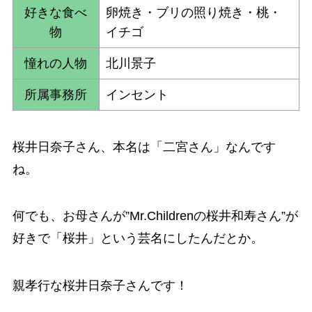
好きな食べ
卵焼き・ブリの照り焼き・
桃・
物
イチゴ
憧れの人物
北川景子
所属事務所
インセント
桜井日奈子
さん、本名は「二宮さん」なんです
ね。
何でも、お母さんが”Mr.Childrenの桜井和寿さん”が
好きで「桜井」という芸名にしたんだとか。
親孝行な桜井日奈子さんです！