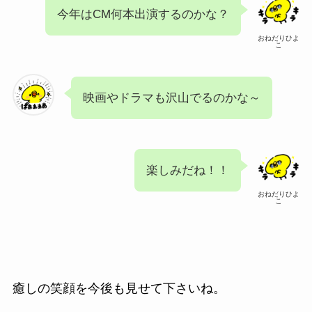
今年はCM何本出演するのかな？
おねだりひよ
こ
映画やドラマも沢山でるのかな～
楽しみだね！！
おねだりひよ
こ
癒しの笑顔を今後も見せて下さいね。