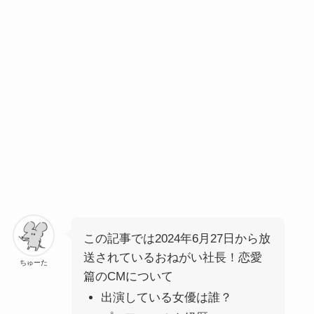
この記事では2024年6月27日から放
送されている
おねがい社長！恋愛
ちゅーた
篇
のCMについて
出演している女優は誰？