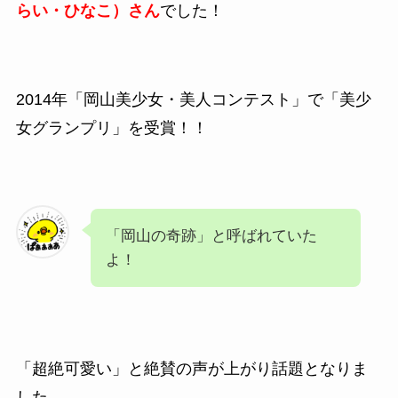
らい・ひなこ）
さん
でした！
2014年「岡山美少女・美人コンテスト」で「美少
女グランプリ」を受賞！！
「岡山の奇跡」と呼ばれていた
よ！
「超絶可愛い」と絶賛の声が上がり話題となりま
した。