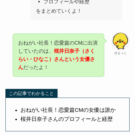
プロフィールや経歴
をまとめていくよ！
おねがい社長！恋愛篇
のCMに出演
していたのは、
桜井日奈子（さく
ひよっこ
らい・ひなこ）さんという女優さ
ん
だったよ！
この記事でわかること
おねがい社長！恋愛篇
CMの女優は誰か
桜井日奈子さん
のプロフィールと経歴