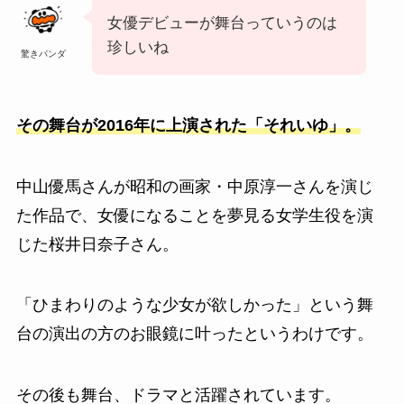
女優デビューが舞台っていうのは
珍しいね
驚きパンダ
その舞台が2016年に上演された「それいゆ」。
中山優馬さんが昭和の画家・中原淳一さんを演じ
た作品で、女優になることを夢見る女学生役を演
じた桜井日奈子さん。
「ひまわりのような少女が欲しかった」という舞
台の演出の方のお眼鏡に叶ったというわけです。
その後も舞台、ドラマと活躍されています。