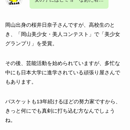
岡山出身の桜井日奈子さんですが、高校生のと
き、
「岡山美少女・美人コンテスト」で「美少女
グランプリ」を受賞。
その後、芸能活動を始められていますが、多忙な
中にも日本大学に進学されている頑張り屋さんで
もあります。
バスケットも13年続けるほどの努力家ですから、
きっと何にでも真剣に打ち込む方なんでしょう
ね。