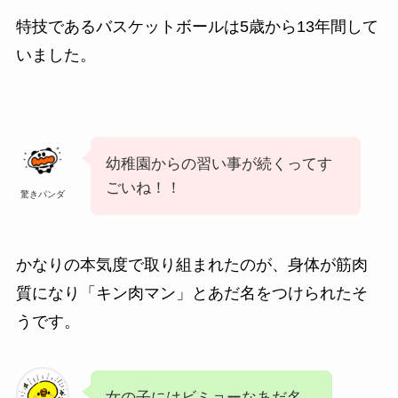
特技であるバスケットボールは5歳から13年間して
いました。
幼稚園からの習い事が続くってす
ごいね！！
驚きパンダ
かなりの本気度で取り組まれたのが、身体が筋肉
質になり「キン肉マン」とあだ名をつけられたそ
うです。
女の子にはビミョーなあだ名…