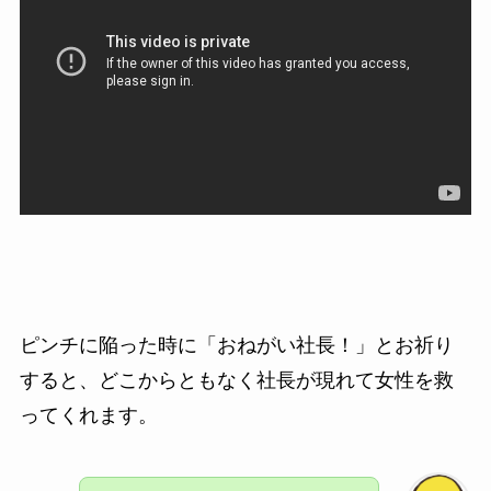
ピンチに陥った時に「おねがい社長！」とお祈り
すると、どこからともなく社長が現れて女性を救
ってくれます。