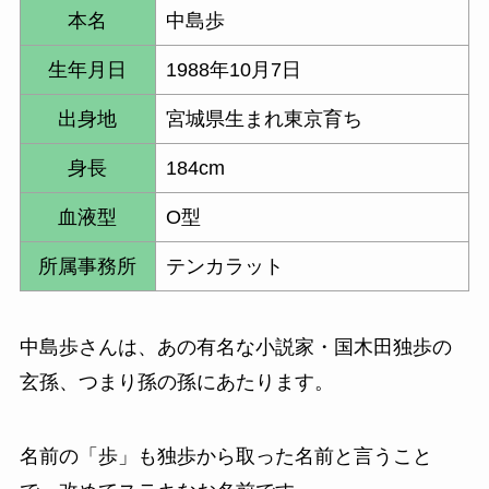
本名
中島歩
生年月日
1988年10月7日
出身地
宮城県生まれ東京育ち
身長
184cm
血液型
O型
所属事務所
テンカラット
中島歩さんは、あの有名な小説家・国木田独歩の
玄孫、つまり孫の孫にあたります。
名前の「歩」も独歩から取った名前と言うこと