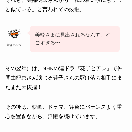
と似ている」と言われての抜擢。
美輪さまに見出されるなんて、す
ごすぎる〜
驚きパンダ
その翌年には、NHKの連ドラ
『
花子とアン
』で
仲
間由紀恵さん
演じる
蓮子さん
の駆け落ち相手にま
たまた大抜擢！
その後は、映画、ドラマ、舞台にバランスよく重
心を置きながら、活躍を続けています。