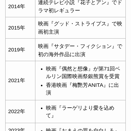
連続テレビ小説
『
花子とアン
』でド
2014年
ラマ初レギュラー
映画『
グッド・ストライプス
』で映
2015年
画初主演
映画『
サタデー・フィクション
』
で
2019年
初の海外作品に出演
映画『
偶然と想像
』が第71回
ベ
ルリン国際映画祭
銀熊賞
を受賞
2021年
香港映画
『
梅艷芳ANITA
』に出
演
映画『ラーゲリより愛を込め
2022年
て』
2023年
映画『おまえの罪を自白しろ』