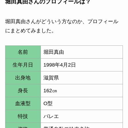
堀田真由さん
のプロフィールは？
堀田真由
さんがどういう方なのか、プロフィール
にまとめてみました。
名前
堀田真由
生年月日
1998年4月2日
出身地
滋賀県
身長
162㎝
血液型
O型
特技
バレエ