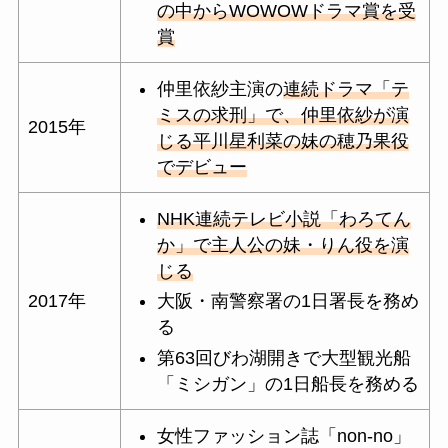
の中からWOWOWドラマ賞を受
賞
仲里依紗主演の
連続ドラマ「テ
ミスの求刑」で、仲里依紗が演
2015年
じる平川星利菜の妹の穂乃果役
でデビュー
NHK連続テレビ小説「わろてん
か」で主人公の妹・りん役を演
じる
大阪・南警察署の1日署長を務め
2017年
る
第63回びわ湖開きで大型観光船
「ミシガン」の1日船長を務める
女性ファッション誌「non-no」