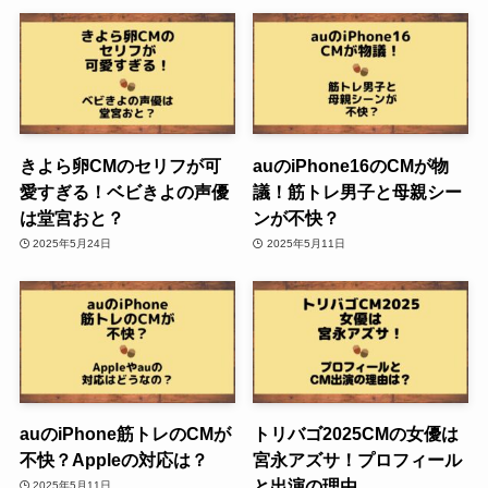
きよら卵CMのセリフが可
auのiPhone16のCMが物
愛すぎる！ベビきよの声優
議！筋トレ男子と母親シー
は堂宮おと？
ンが不快？
2025年5月24日
2025年5月11日
auのiPhone筋トレのCMが
トリバゴ2025CMの女優は
不快？Appleの対応は？
宮永アズサ！プロフィール
と出演の理由
2025年5月11日