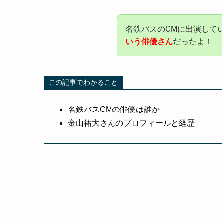
名鉄バスのCMに出演して
いう俳優さん
だったよ！
この記事でわかること
名鉄バスCMの俳優は誰か
金山祐大さんのプロフィールと経歴