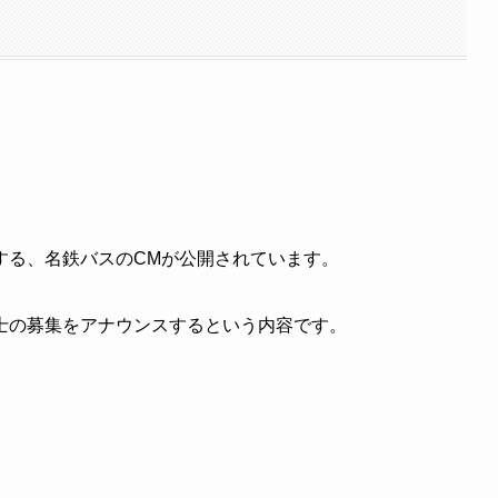
する、名鉄バスのCMが公開されています。
士の募集をアナウンスするという内容です。