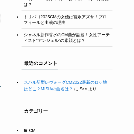
は？
トリバゴ2025CMの女優は宮永アズサ！プロ
フィールと出演の理由
シャネル新作香水のCM曲が話題！女性アーテ
ィスト“アンジェル”の素顔とは？
最近のコメント
スバル新型レヴォーグCM2022最新のロケ地
はどこ？MISIAの曲名は？
に
Sae
より
カテゴリー
CM