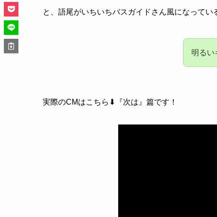
と、語尾がいちいちバスガイドさん風になってい
明るい
実際のCMはこちら⬇『次は』篇です！