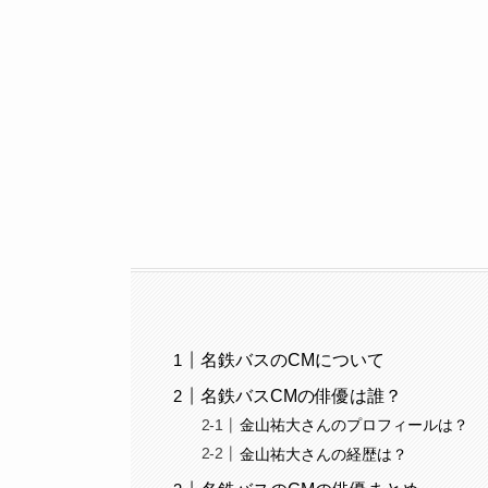
名鉄バスのCMについて
名鉄バスCMの俳優は誰？
金山祐大さんのプロフィールは？
金山祐大さんの経歴は？