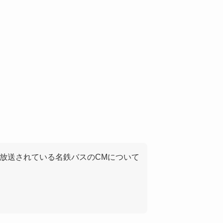
から放送されている名鉄バスのCMについて