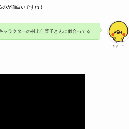
るのが面白いですね！
キャラクターの村上佳菜子さんに似合ってる！
ひよっこ