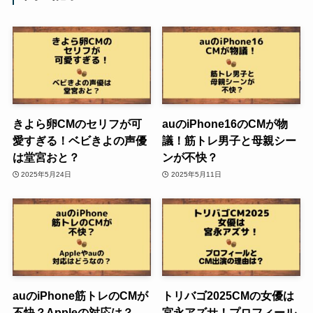
きよら卵CMのセリフが可
auのiPhone16のCMが物
愛すぎる！ベビきよの声優
議！筋トレ男子と母親シー
は堂宮おと？
ンが不快？
2025年5月24日
2025年5月11日
auのiPhone筋トレのCMが
トリバゴ2025CMの女優は
不快？Appleの対応は？
宮永アズサ！プロフィール