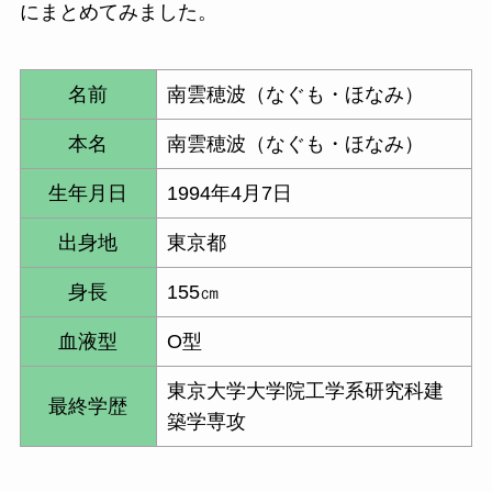
にまとめてみました。
名前
南雲穂波（なぐも・ほなみ）
本名
南雲穂波（なぐも・ほなみ）
生年月日
1994年4月7日
出身地
東京都
身長
155㎝
血液型
O型
東京大学大学院工学系研究科
建
最終学歴
築学専攻