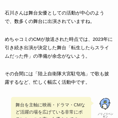
石川さんは舞台女優としての活動が中心のよう
で、
数多くの舞台に出演されていますね。
めちゃコミのCMが放送された時点では、2023年に
引き続き出演が決定した舞台「転生したらスライ
ムだった件」の準備が余念がないよう。
その合間には「陸上自衛隊大宮駐屯地」で歌も披
露するなど、忙しく幅広く活動中です。
舞台を主軸に映画・ドラマ・CMな
ど活躍の場を広げている非常にポ
ノリノリペン
ギン