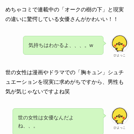
めちゃコミで連載中の「オークの樹の下」と現実
の違いに
驚愕している
女優さんがかわいい！！
気持ちはわかるよ、、、。w
ひよっこ
世の女性は漫画やドラマでの「胸キュン」シュチ
ュエーションを現実に求めがちですから、男性も
気が気じゃないですよね笑
世の女性は女優なんだよ
ね、、。
ひよっこ