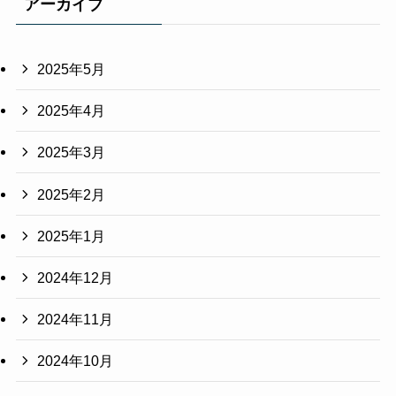
アーカイブ
2025年5月
2025年4月
2025年3月
2025年2月
2025年1月
2024年12月
2024年11月
2024年10月