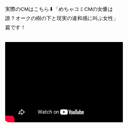
実際のCMはこちら⬇「めちゃコミCMの女優は
誰？オークの樹の下と現実の違和感に叫ぶ女性」
篇です！