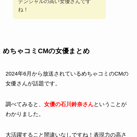
テンシャルの高い女優さんです
ね！
めちゃコミCMの女優まとめ
2024年6月から放送されているめちゃコミのCMの
女優さんが話題です。
調べてみると、
女優の石川鈴奈さん
ということが
わかりました。
大活躍すること間違いなしですね！表現力の高さ