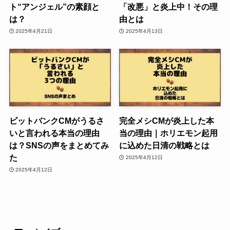
ト“アンジェル”の素顔と
「改悪」と炎上中！その理
は？
由とは
2025年4月21日
2025年4月13日
ビットバンクCMがうるさ
完全メシCMが炎上した本
いと言われる本当の理由
当の理由｜ホリエモン起用
は？SNSの声をまとめてみ
に込めた日清の戦略とは
た
2025年4月12日
2025年4月12日