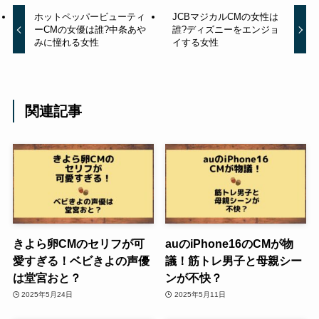
ホットペッパービューティ
JCBマジカルCMの女性は
ーCMの女優は誰?中条あや
誰?ディズニーをエンジョ
みに憧れる女性
イする女性
関連記事
きよら卵CMのセリフが可
auのiPhone16のCMが物
愛すぎる！ベビきよの声優
議！筋トレ男子と母親シー
は堂宮おと？
ンが不快？
2025年5月24日
2025年5月11日