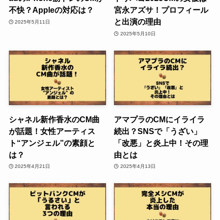
不快？Appleの対応は？
宮永アズサ！プロフィール
と出演の理由
2025年5月11日
2025年5月10日
シャネル新作香水のCM曲
アマプラのCMにイライラ
が話題！女性アーティス
続出？SNSで「うざい」
ト“アンジェル”の素顔と
「改悪」と炎上中！その理
は？
由とは
2025年4月21日
2025年4月13日