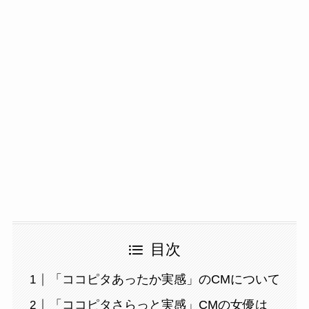
目次
「ココピタあったか実感」のCMについて
「ココピタさらっと実感」CMの女優は