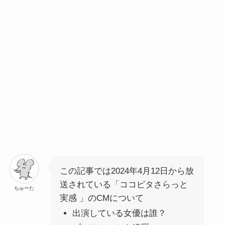
この記事では2024年4月12日から放
送されている「
ココピタさらっと
ちゅーた
実感
」
のCMについて
出演している女優は誰？