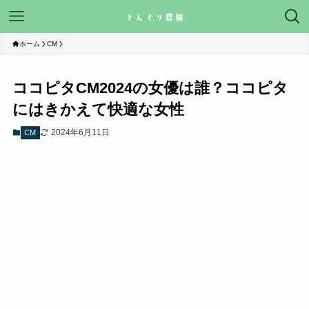
ホーム
CM
ココピタCM2024の女優は誰？ココピタ
にはきかえて快適な女性
2024年6月11日
CM