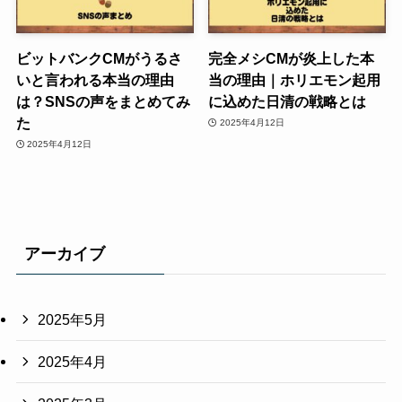
ビットバンクCMがうるさ
完全メシCMが炎上した本
いと言われる本当の理由
当の理由｜ホリエモン起用
は？SNSの声をまとめてみ
に込めた日清の戦略とは
た
2025年4月12日
2025年4月12日
アーカイブ
2025年5月
2025年4月