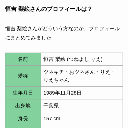
恒吉 梨絵さん
のプロフィールは？
恒吉 梨絵さん
がどういう方なのか、プロフィール
にまとめてみました。
名前
恒吉 梨絵
(つねよし りえ)
ツネキチ・おツネさん・りえ・
愛称
りえちゃん
生年月日
1989年11月28日
出身地
千葉県
身長
157 cm