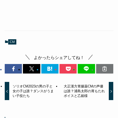
CM
よかったらシェアしてね！
ソリオCM2023の男の子と
大正漢方胃腸薬CMの声優
女の子は誰？ダンスがうま
は誰？浦島太郎の胃もたれ
い子役たち
ボイスと乙姫様