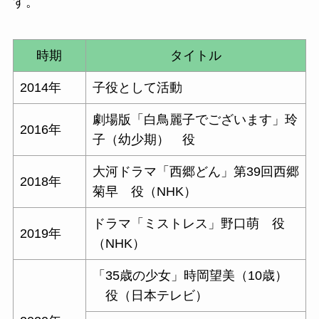
す。
時期
タイトル
2014年
子役として活動
劇場版「白鳥麗子でございます」玲
2016年
子（幼少期） 役
大河ドラマ「西郷どん」第39回西郷
2018年
菊早 役（NHK）
ドラマ「ミストレス」野口萌 役
2019年
（NHK）
「35歳の少女」時岡望美（10歳）
役（日本テレビ）