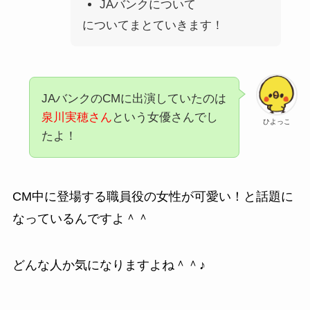
JAバンクについて
についてまとていきます！
JAバンクのCMに出演していたのは
泉川実穂さん
という女優さんでし
ひよっこ
たよ！
CM中に登場する職員役の女性が可愛い！と話題に
なっているんですよ＾＾
どんな人か気になりますよね＾＾♪