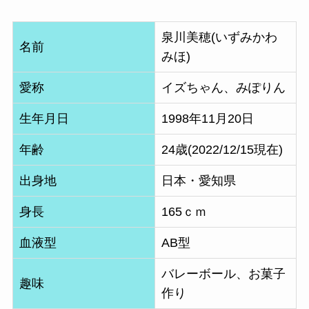
泉川美穂(いずみかわ
名前
みほ)
愛称
イズちゃん、みぽりん
生年月日
1998年11月20日
年齢
24歳(2022/12/15現在)
出身地
日本・愛知県
身長
165ｃｍ
血液型
AB型
バレーボール、お菓子
趣味
作り