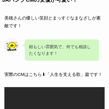
JAバンクCMの女優が可愛い！
美穂さんの優しい笑顔とまっすぐなまなざしが素
敵です！
頼もしい雰囲気で、何でも相談し
たくなります！
実際のCMはこちら⬇「人生を支える歌」篇です！