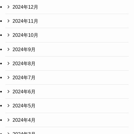
2024年12月
2024年11月
2024年10月
2024年9月
2024年8月
2024年7月
2024年6月
2024年5月
2024年4月
2024年3月