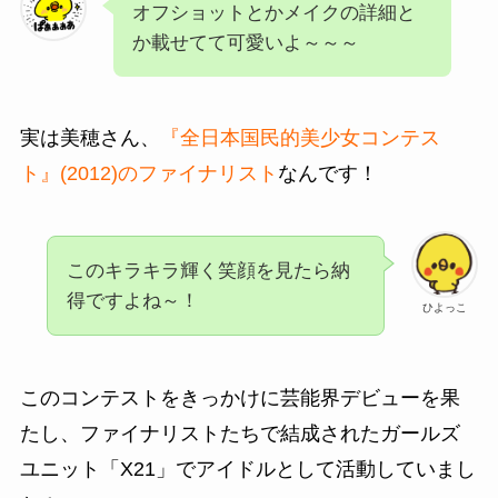
オフショットとかメイクの詳細と
か載せてて可愛いよ～～～
実は美穂さん、
『全日本国民的美少女コンテス
ト』(2012)のファイナリスト
なんです！
このキラキラ輝く笑顔を見たら納
得ですよね～！
ひよっこ
このコンテストをきっかけに芸能界デビューを果
たし、ファイナリストたちで結成されたガールズ
ユニット「X21」でアイドルとして活動していまし