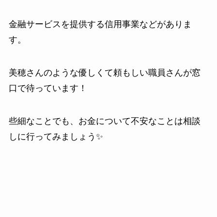
金融サービスを提供する信用事業などがありま
す。
美穂さんのような優しくて頼もしい職員さんが窓
口で待っています！
些細なことでも、お金について不安なことは相談
しに行ってみましょう✨