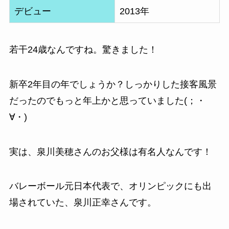
デビュー
2013年
若干24歳なんですね。驚きました！
新卒2年目の年でしょうか？しっかりした接客風景
だったのでもっと年上かと思っていました(；・
∀・)
実は、泉川美穂さんのお父様は有名人なんです！
バレーボール元日本代表で、オリンピックにも出
場されていた、泉川正幸さんです。