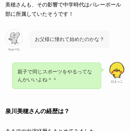
美穂さんも、その影響で中学時代はバレーボール
部に所属していたそうです！
お父様に憧れて始めたのかな？
ちゅーた
親子で同じスポーツをやるってな
んかいいよね＾＾
ひよっこ
泉川美穂さんの経歴は？