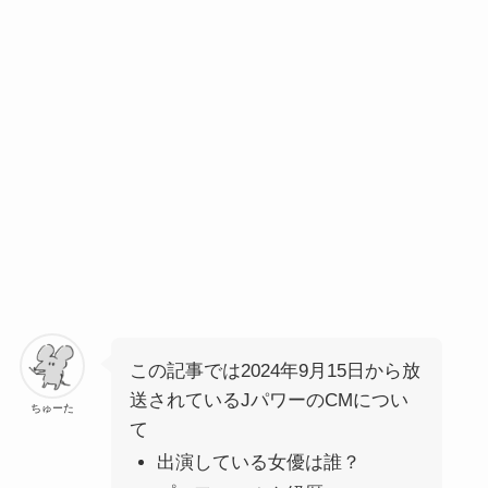
この記事では2024年9月15日から放
送されている
Jパワー
のCMについ
ちゅーた
て
出演している女優は誰？