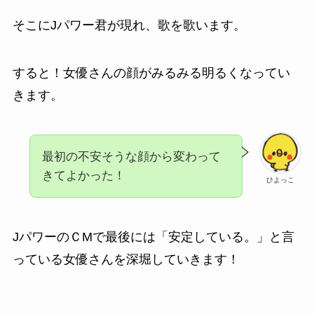
そこにJパワー君が現れ、歌を歌います。
すると！女優さんの顔がみるみる明るくなってい
きます。
最初の不安そうな顔から変わって
きてよかった！
ひよっこ
JパワーのＣMで最後には「安定している。」と言
っている女優さんを深堀していきます！