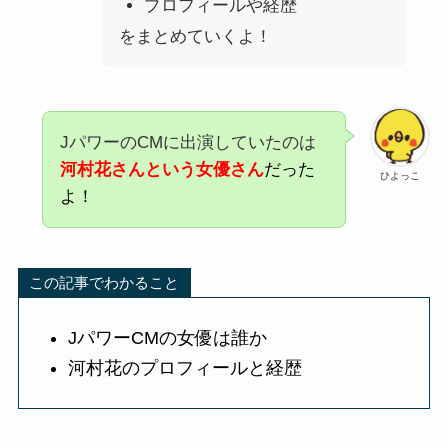
プロフィールや経歴
をまとめていくよ！
Jパワー
のCMに出演していたのは
河村花さんという女優
さん
だった
ひよっこ
よ！
この記事でわかること
Jパワー
CMの女優は誰か
河村花のプロフィールと経歴