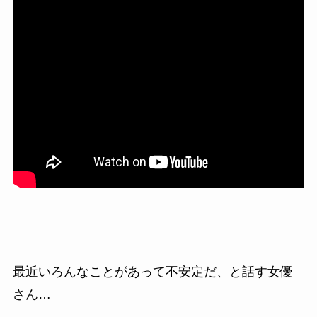
最近いろんなことがあって不安定だ、と話す女優
さん…