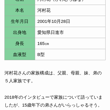
本名
河村花
生年月日
2001年10月28日
出身地
愛知県日進市
身長
165㎝
血液型
B型
河村花さんの家族構成は、父親、母親、妹、弟の
５人家族です。
2018年のインタビューで家族について語っていま
したが、15歳年下の弟さんがいらっしゃるそう。