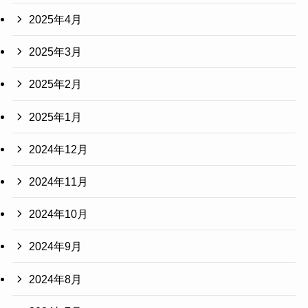
2025年4月
2025年3月
2025年2月
2025年1月
2024年12月
2024年11月
2024年10月
2024年9月
2024年8月