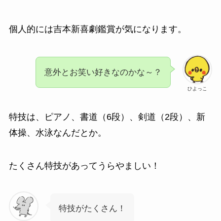
個人的には吉本新喜劇鑑賞が気になります。
意外とお笑い好きなのかな～？
ひよっこ
特技は、ピアノ、書道（6段）、剣道（2段）、新
体操、水泳なんだとか。
たくさん特技があってうらやましい！
特技がたくさん！