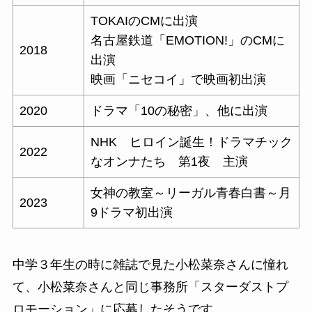
TOKAIのCMに出演
名古屋鉄道「EMOTION!」のCMに
2018
出演
映画「ニセコイ」で映画初出演
2020
ドラマ「10の秘密」、他に出演
NHK ヒロイン誕生！ドラマチック
2022
なオンナたち 第1夜 主演
女神の教室～リーガル青春白書～月
2023
9ドラマ初出演
中学３年生の時に雑誌で見た小松菜奈さんに憧れ
て、小松菜奈さんと同じ事務所「スターダストプ
ロモーション」に応募したそうです。