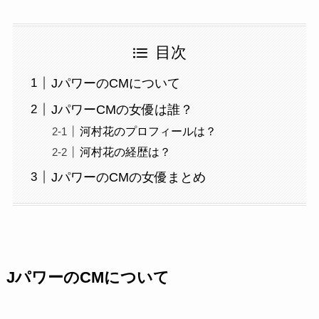
目次
JパワーのCMについて
JパワーCMの女優は誰？
河村花のプロフィールは？
河村花の経歴は？
JパワーのCMの女優まとめ
Jパワー
のCMについて