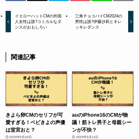
イエローハットCMの外国
三角チョコパイCM2024の
人女性は誰?コミカルなダ
男性は誰?伊藤沙莉とキレ
ンスがおもしろい
ッキレダンス
関連記事
きよら卵CMのセリフが可
auのiPhone16のCMが物
愛すぎる！ベビきよの声優
議！筋トレ男子と母親シー
は堂宮おと？
ンが不快？
2025年5月24日
2025年5月11日