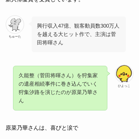
興行収入47億、観客動員数300万人
を越える大ヒット作で、主演は菅
ちゅーた
田将暉さん
久能整
（菅田将暉さん）を狩集家
の遺産相続事件に巻き込んでいく
ひよっこ
狩集汐路を演じたのが原菜乃華さ
ん
原菜乃華さんは、喜びと涙で