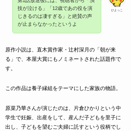
第1話放送後には、視聴者から「演
技が泣ける」「12歳であの役を演
ひよっこ
じきるのは凄すぎる」と絶賛の声
が止まらなかったというよ
原作小説は、直木賞作家・辻村深月の「朝が来
る」で、本屋大賞にもノミネートされた話題作で
す。
この作品は養子縁組をテーマにした家族の物語。
原菜乃華さんが演じたのは、
片倉ひかりという
中
学生で妊娠、出産をして、産んだ子どもを里子に
出し、子どもを望むご夫婦に託すという役柄でし