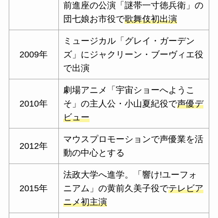
前進座の公演「謎帯一寸徳兵衛」の
団七娘お市役で
歌舞伎初出演
ミュージカル「グレイ・ガーデン
2009年
ズ」にジャクリーン・ブーヴィエ役
で出演
劇場アニメ「宇宙ショーへようこ
2010年
そ」の主人公・小山夏紀役で
声優デ
ビュー
マウスプロモーションで声優業を活
2012年
動の中心とする
法政大学へ進学。「響け!ユーフォ
2015年
ニアム」の黄前久美子役で
テレビア
ニメ初主演