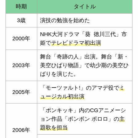
時期
タイトル
3歳
演技の勉強を始めた
NHK大河ドラマ「葵 徳川三代」市
2000年
姫で
テレビドラマ初出演
舞台「奇跡の人」出演。舞台「新・
2003年
美空ひばり物語」で幼少期の美空ひ
ばりを演じた。
「モーツァルト!」のアマデ役で
ミ
2005年
ュージカル初出演
「ポンキッキ」内のCGアニメーシ
ョン作品「ポンポン ポロロ」の
主
題歌を担当
2006年