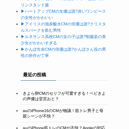
リンスタンド篇
▶ハートアップ
CM
の女優は誰
?
赤いワンピース
の女性がかわいい
▶アイリスの強炭酸水
CM
の俳優は誰
?
クリスタ
ルスパークを飲む男性
▶ルネサンス高校
CM
の女の子は誰
?
制服姿の美
少女がかわいすぎる
▶かんぽ生命
CM
の俳優は誰
?
かんぽさん役の男
性の所作が丁寧
最近の投稿
きよら卵CMのセリフが可愛すぎる！ベビきよ
の声優は堂宮おと？
auのiPhone16のCMが物議！筋トレ男子と母
親シーンが不快？
auのiPhone筋トレのCMが不快？Appleの対応