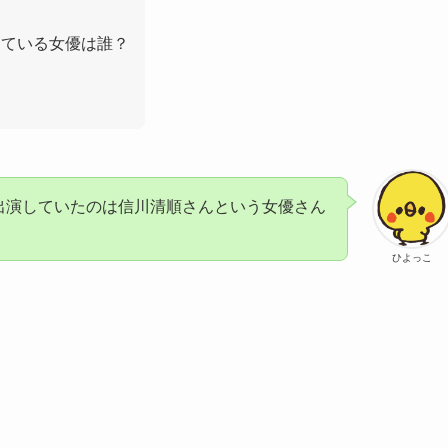
している女優は誰？
出演していたのは
信川清順さん
という女優さん
ひよっこ