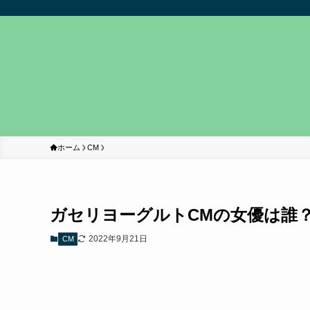
ホーム
CM
ガセリヨーグルトCMの女優は誰
2022年9月21日
CM