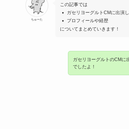
この記事では
ガセリヨーグルトCMに出演
ちゅーた
プロフィールや経歴
についてまとめていきます！
ガセリヨーグルトのCMに
でしたよ！