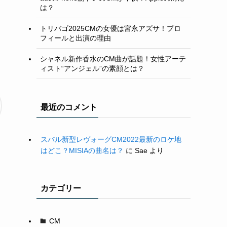
は？
トリバゴ2025CMの女優は宮永アズサ！プロ
フィールと出演の理由
シャネル新作香水のCM曲が話題！女性アーテ
ィスト“アンジェル”の素顔とは？
最近のコメント
スバル新型レヴォーグCM2022最新のロケ地
はどこ？MISIAの曲名は？
に
Sae
より
カテゴリー
CM