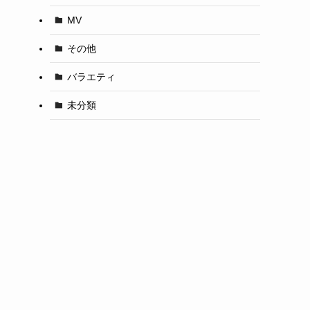
MV
その他
バラエティ
未分類