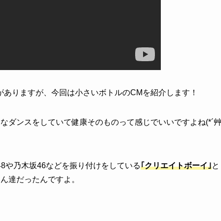
がありますが、今回は小さいボトルのCMを紹介します！
なダンスをしていて健康そのものって感じでいいですよね(*´
8や乃木坂46などを振り付けをしている
｢クリエイトボーイ｣
と
さん達だったんですよ。