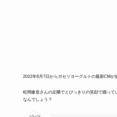
2022年6月7日からガセリヨーグルトの最新CM
松岡修造さんの左隣でとびっきりの笑顔で踊って
なんでしょう？