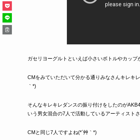
ガセリヨーグルトといえば小さいボトルやカップ
CMをみていただいて分かる通りみなさんキレキレ
｀*)
そんなキレキレダンスの振り付けをしたのがAKB4
いう男女混合の7人で活動しているアーティスト
CMと同じ7人ですよね(*´艸｀*)