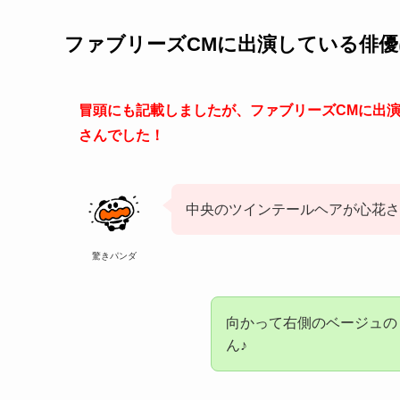
ファブリーズCMに出演している俳優
冒頭にも記載しましたが、ファブリーズCMに出
さんでした！
中央のツインテールヘアが心花さ
驚きパンダ
向かって右側のベージュの
ん♪