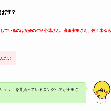
は誰？
演しているのは女優の仁科心花さん、高浪実里さん、佐々木ゆ
んだよ
リュックを背負っているロングヘアが実里さ
ひよっこ