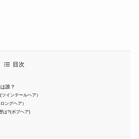
目次
優は誰？
(ツインテールヘア）
(ロングヘア）
は?(ボブヘア)