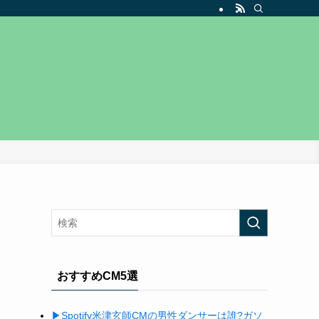
おすすめCM5選
▶Spotify米津玄師
CM
の男性ダンサーは誰
?
ガソ