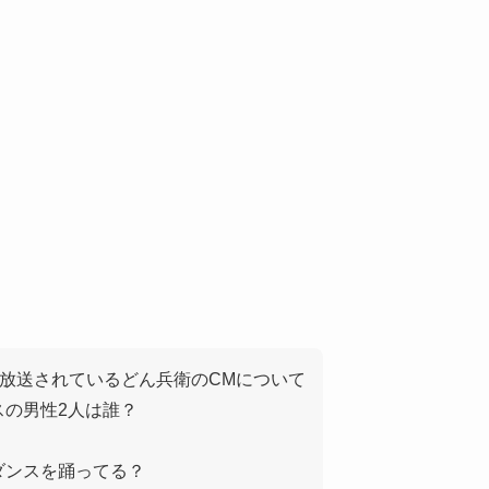
ら放送されている
どん兵衛
のCMについて
スの男性2人は誰？
ねダンスを踊ってる？