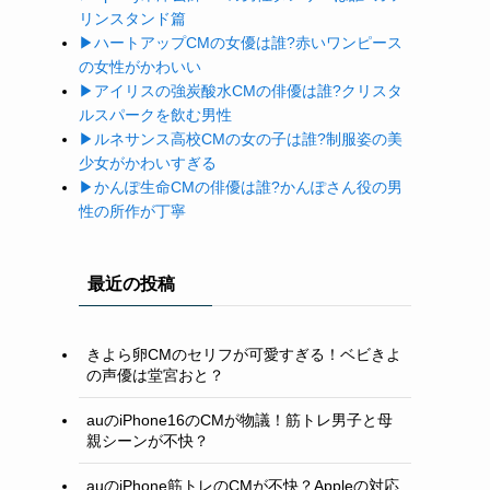
リンスタンド篇
▶ハートアップ
CM
の女優は誰
?
赤いワンピース
の女性がかわいい
▶アイリスの強炭酸水
CM
の俳優は誰
?
クリスタ
ルスパークを飲む男性
▶ルネサンス高校
CM
の女の子は誰
?
制服姿の美
少女がかわいすぎる
▶かんぽ生命
CM
の俳優は誰
?
かんぽさん役の男
性の所作が丁寧
最近の投稿
きよら卵CMのセリフが可愛すぎる！ベビきよ
の声優は堂宮おと？
auのiPhone16のCMが物議！筋トレ男子と母
親シーンが不快？
auのiPhone筋トレのCMが不快？Appleの対応