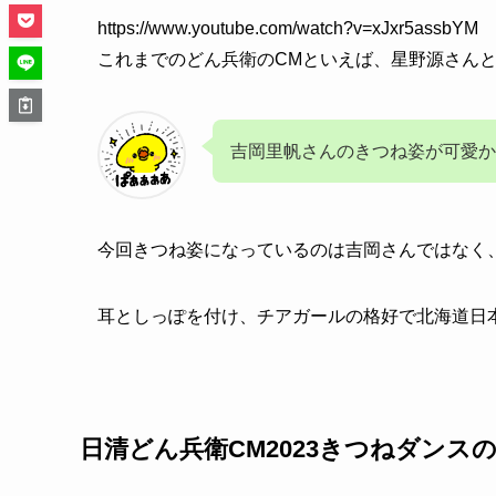
https://www.youtube.com/watch?v=xJxr5assbYM
これまでのどん兵衛のCMといえば、星野源さん
吉岡里帆さんのきつね姿が可愛か
今回きつね姿になっているのは吉岡さんではなく
耳としっぽを付け、チアガールの格好で北海道日
日清どん兵衛CM2023きつねダンス