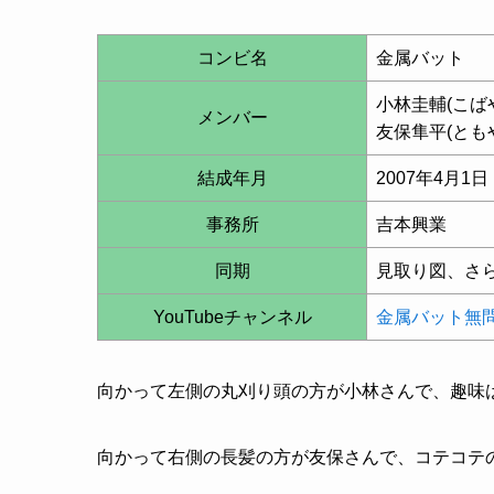
コンビ名
金属バット
小林圭輔(こば
メンバー
友保隼平(とも
結成年月
2007年4月1日
事務所
吉本興業
同期
見取り図、さ
YouTubeチャンネル
金属バット無
向かって左側の丸刈り頭の方が小林さんで、趣味
向かって右側の長髪の方が友保さんで、コテコテ