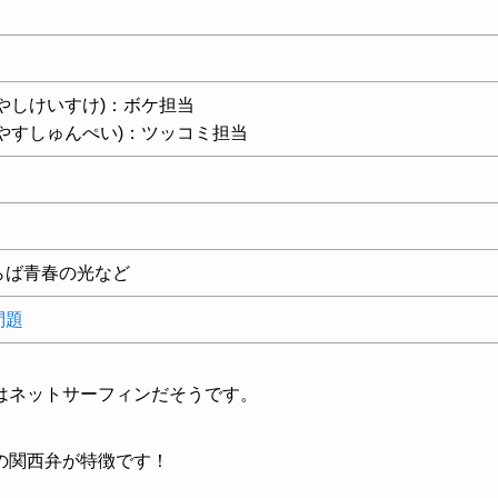
やしけいすけ)：ボケ担当
やすしゅんぺい)：ツッコミ担当
らば青春の光など
問題
はネットサーフィンだそうです。
の関西弁が特徴です！