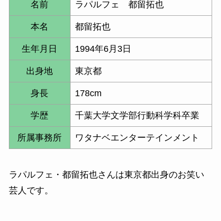
名前
ラパルフェ 都留拓也
本名
都留拓也
生年月日
1994年6月3日
出身地
東京都
身長
178cm
学歴
千葉大学文学部
行動科学科卒業
所属事務所
ワタナベエンターテインメント
ラパルフェ・都留拓也さんは東京都出身のお笑い
芸人です。