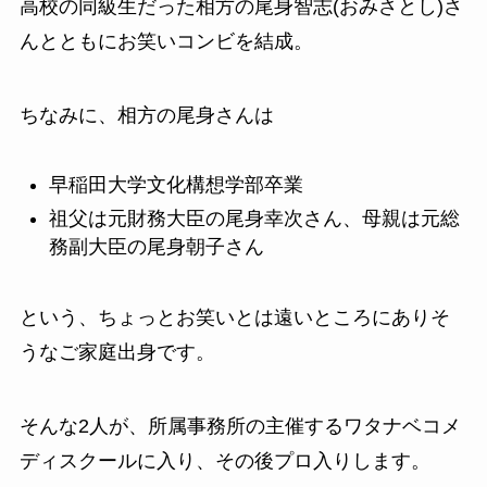
高校の同級生だった相方の尾身智志(おみさとし)さ
んとともにお笑いコンビを結成。
ちなみに、相方の尾身さんは
早稲田大学文化構想学部
卒業
祖父は元
財務大臣
の
尾身幸次さん
、母親は元
総
務副大臣
の
尾身朝子さん
という、ちょっとお笑いとは遠いところにありそ
うなご家庭出身です。
そんな2人が、所属事務所の主催するワタナベコメ
ディスクールに入り、その後プロ入りします。