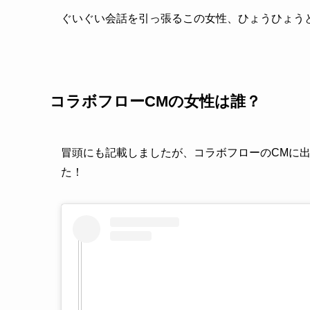
ぐいぐい会話を引っ張るこの女性、ひょうひょう
コラボフローCMの女性は誰？
冒頭にも記載しましたが、
コラボフロー
のCMに
た！