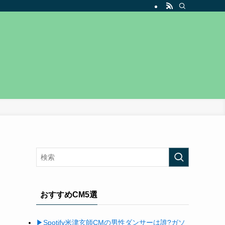
おすすめCM5選
▶Spotify米津玄師
CM
の男性ダンサーは誰
?
ガソ