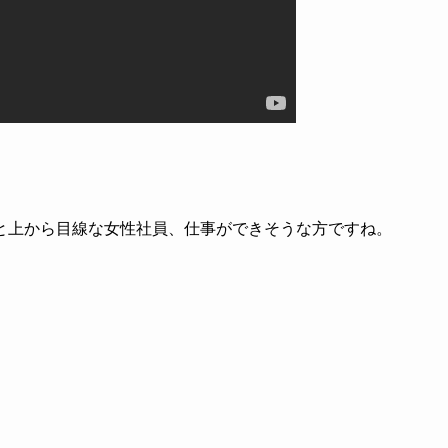
と上から目線な女性社員、仕事ができそうな方ですね。