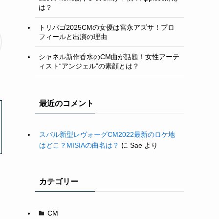
は？
トリバゴ2025CMの女優は宮永アズサ！プロ
フィールと出演の理由
シャネル新作香水のCM曲が話題！女性アーテ
ィスト“アンジェル”の素顔とは？
最近のコメント
スバル新型レヴォーグCM2022最新のロケ地
はどこ？MISIAの曲名は？
に
Sae
より
カテゴリー
CM