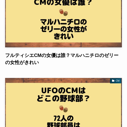
フルティシエCMの女優は誰？マルハニチロのゼリー
の女性がきれい
CM