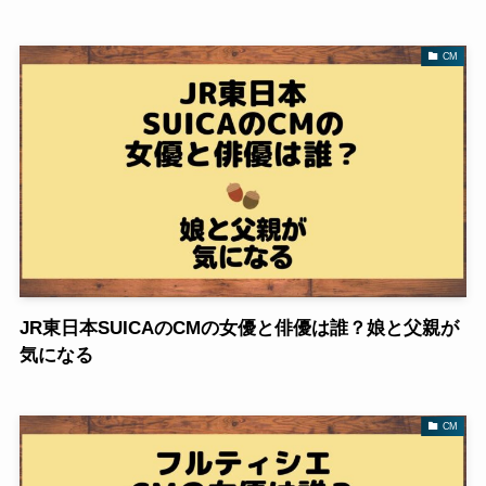
CM
JR東日本SUICAのCMの女優と俳優は誰？娘と父親が
気になる
CM