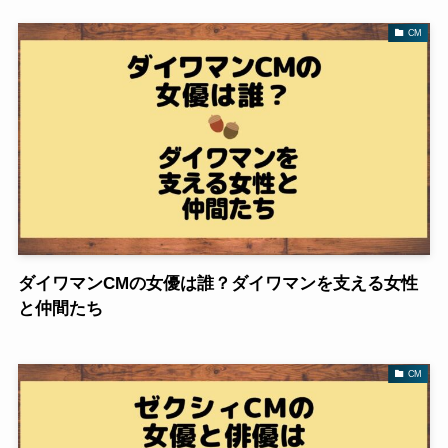
CM
ダイワマンCMの女優は誰？ダイワマンを支える女性
と仲間たち
CM