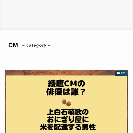
CM
– category –
CM