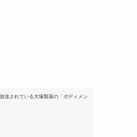
から放送されている大塚製薬の「ボディメン