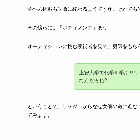
夢への挑戦も失敗に終わるようですが、それでもNo
その傍らには「ボディメンテ」あり！
オーディションに挑む候補者を見て、勇気をもら
上智大学で化学を学ぶリケ
なんだろね?
ということで、リケジョからなぜ女優の道に進む
てみます。