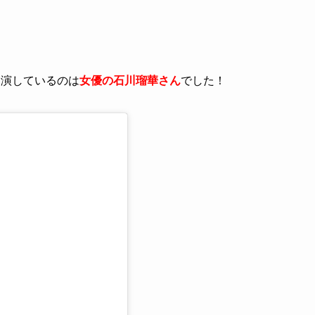
出演しているのは
女優の石川瑠華さん
でした！