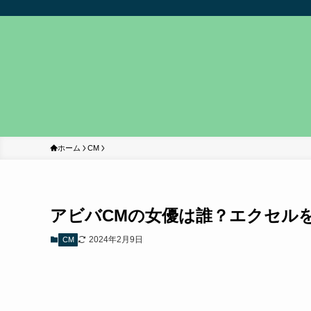
ホーム
CM
アビバCMの女優は誰？エクセル
2024年2月9日
CM