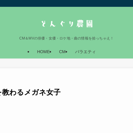
CM＆MVの俳優・女優・ロケ地・曲の情報を拾っちゃえ！
HOME
CM
バラエティ
を教わるメガネ女子