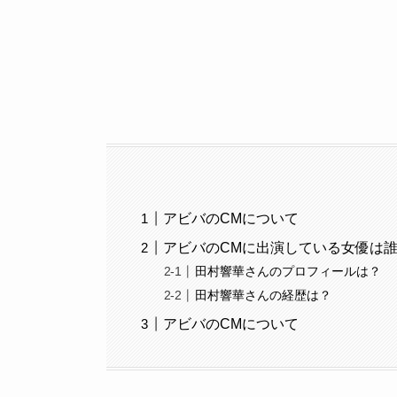
アビバのCMについて
アビバのCMに出演している女優は
田村響華さんのプロフィールは？
田村響華さんの経歴は？
アビバのCMについて