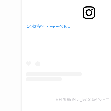
この投稿をInstagramで見る
田村 響華(@kyo_ka1016)がシェ