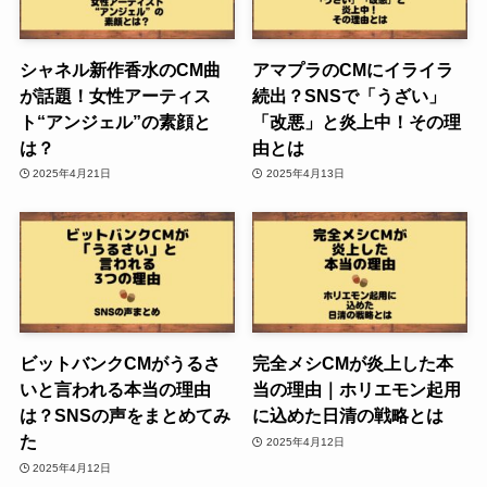
シャネル新作香水のCM曲
アマプラのCMにイライラ
が話題！女性アーティス
続出？SNSで「うざい」
ト“アンジェル”の素顔と
「改悪」と炎上中！その理
は？
由とは
2025年4月21日
2025年4月13日
ビットバンクCMがうるさ
完全メシCMが炎上した本
いと言われる本当の理由
当の理由｜ホリエモン起用
は？SNSの声をまとめてみ
に込めた日清の戦略とは
た
2025年4月12日
2025年4月12日