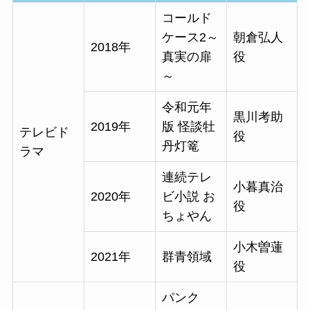
コールド
ケース2～
朝倉弘人
2018年
真実の扉
役
～
令和元年
黒川考助
2019年
版 怪談牡
テレビド
役
丹灯篭
ラマ
連続テレ
小暮真治
2020年
ビ小説 お
役
ちょやん
小木曽蓮
2021年
群青領域
役
パンク