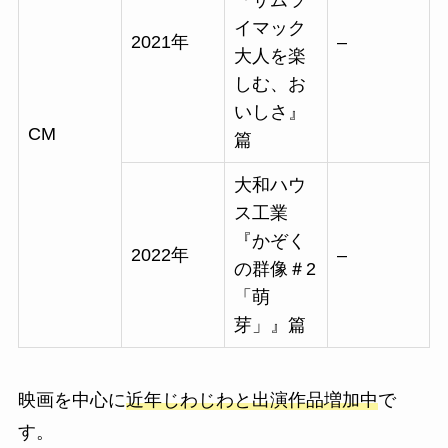
『
サムラ
イマック
2021年
–
大人を楽
しむ、お
いしさ』
CM
篇
大和ハウ
ス工業
『かぞく
2022年
–
の群像＃2
「萌
芽」』篇
映画を中心に
近年じわじわと出演作品増加中
で
す。