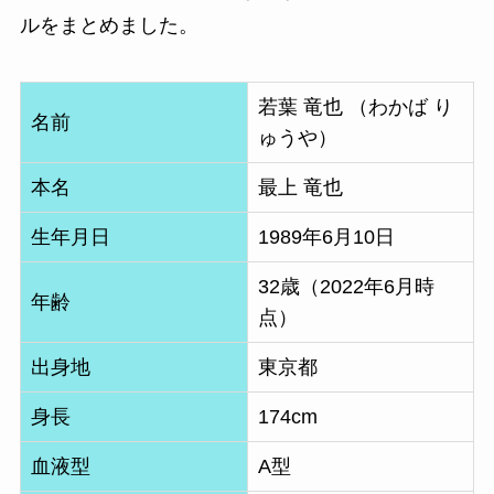
ルをまとめました。
若葉 竜也 （わかば り
名前
ゅうや）
本名
最上 竜也
生年月日
1989年6月10日
32歳（2022年6月時
年齢
点）
出身地
東京都
身長
174cm
血液型
A型